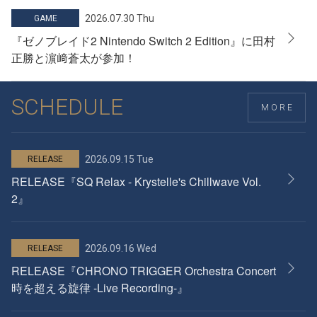
2026.07.30 Thu
GAME
『ゼノブレイド2 Nintendo Switch 2 Edition』に田村
正勝と濵﨑蒼太が参加！
SCHEDULE
MORE
2026.09.15 Tue
RELEASE
RELEASE『SQ Relax - Krystelle's Chillwave Vol.
2』
2026.09.16 Wed
RELEASE
RELEASE『CHRONO TRIGGER Orchestra Concert
時を超える旋律 -Live Recording-』