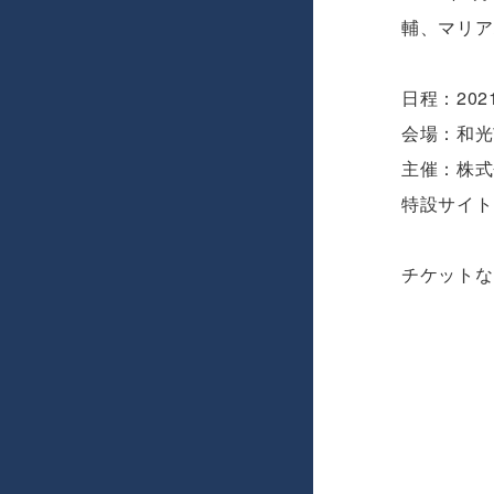
輔、マリア
日程：20
会場：和光
主催：株式
特設サイト
チケットな