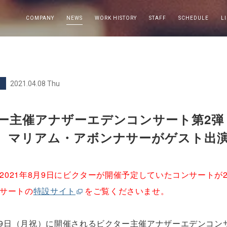
COMPANY
NEWS
WORK HISTORY
STAFF
SCHEDULE
L
2021.04.08 Thu
主催アナザーエデンコンサート第2弾『for 
、マリアム・アボンナサーがゲスト出
加：2021年8月9日にビクターが開催予定していたコンサートが
サートの
特設サイト
をご覧くださいませ。
月9日（月祝）に開催されるビクター主催アナザーエデンコンサート第2