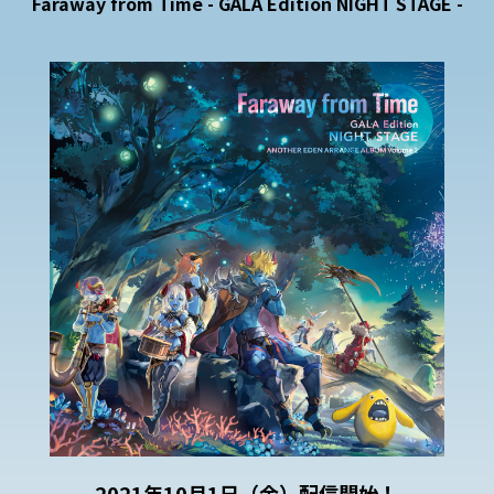
Faraway from Time
- GALA Edition NIGHT STAGE -
2021年10月1日（金）配信開始！