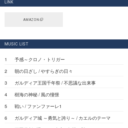
LINK
AMAZON
MUSIC LIST
1
予感～クロノ・トリガー
2
朝の日ざし / やすらぎの日々
3
ガルディア王国千年祭 / 不思議な出来事
4
樹海の神秘 / 風の憧憬
5
戦い / ファンファーレ1
6
ガルディア城 ～勇気と誇り～ / カエルのテーマ