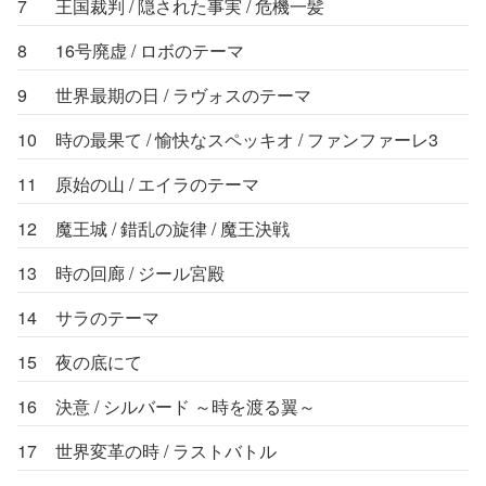
7
王国裁判 / 隠された事実 / 危機一髪
8
16号廃虚 / ロボのテーマ
9
世界最期の日 / ラヴォスのテーマ
10
時の最果て / 愉快なスペッキオ / ファンファーレ3
11
原始の山 / エイラのテーマ
12
魔王城 / 錯乱の旋律 / 魔王決戦
13
時の回廊 / ジール宮殿
14
サラのテーマ
15
夜の底にて
16
決意 / シルバード ～時を渡る翼～
17
世界変革の時 / ラストバトル