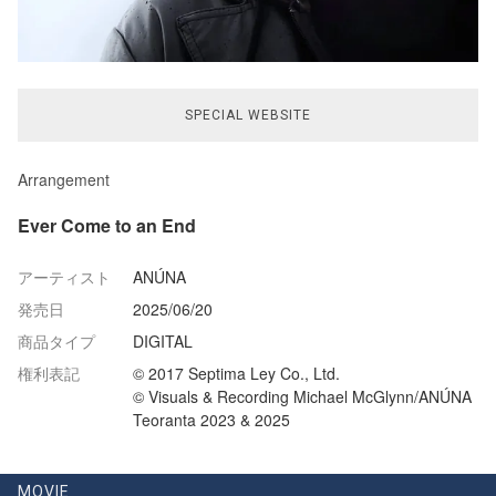
SPECIAL WEBSITE
Arrangement
Ever Come to an End
アーティスト
ANÚNA
発売日
2025/06/20
商品タイプ
DIGITAL
権利表記
© 2017 Septima Ley Co., Ltd.
© Visuals & Recording Michael McGlynn/ANÚNA
Teoranta 2023 & 2025
MOVIE