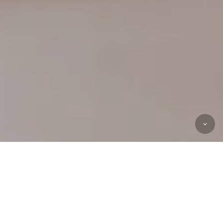
Please fill out the form below and press the "Confirm"
button.
Please be sure to fill in all
areas.
Required
* Please configure your email settings so that you can receive emails