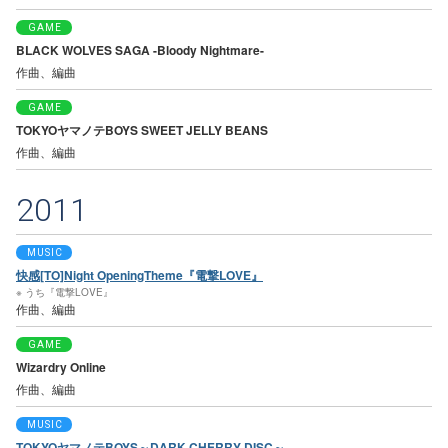
GAME
BLACK WOLVES SAGA -Bloody Nightmare-
作曲、編曲
GAME
TOKYOヤマノテBOYS SWEET JELLY BEANS
作曲、編曲
2011
MUSIC
快感[TO]Night OpeningTheme『電撃LOVE』
※ うち『電撃LOVE』
作曲、編曲
GAME
Wizardry Online
作曲、編曲
MUSIC
TOKYOヤマノテBOYS～DARK CHERRY DISC～