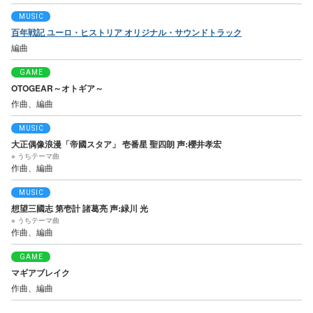
MUSIC
百年戦記 ユーロ・ヒストリア オリジナル・サウンドトラック
編曲
GAME
OTOGEAR～オトギア～
作曲、編曲
MUSIC
大正偶像浪漫「帝國スタア」 壱番星 聖四朗 声:櫻井孝宏
※ うちテーマ曲
作曲、編曲
MUSIC
想望三國志 第壱計 諸葛亮 声:緑川 光
※ うちテーマ曲
作曲、編曲
GAME
マギアブレイク
作曲、編曲