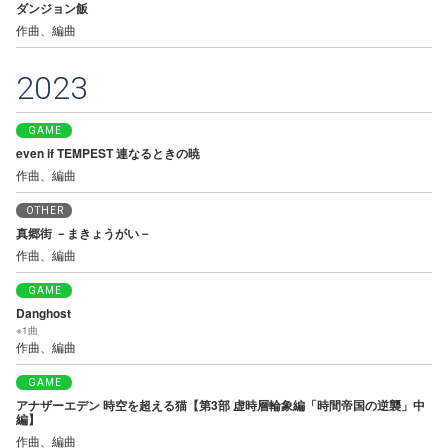
ダンジョン飯
作曲、編曲
2023
GAME
even if TEMPEST 連なるときの暁
作曲、編曲
OTHER
真郷街 －まきょうがい－
作曲、編曲
GAME
Danghost
※1曲
作曲、編曲
GAME
アナザーエデン 時空を超える猫【第3部 虚時層輪象編「時間帝国の逆襲」中
編】
作曲、編曲