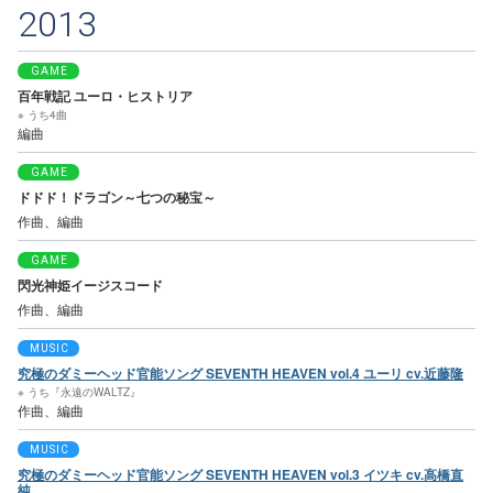
2013
GAME
百年戦記 ユーロ・ヒストリア
※ うち4曲
編曲
GAME
ドドド！ドラゴン～七つの秘宝～
作曲、編曲
GAME
閃光神姫イージスコード
作曲、編曲
MUSIC
究極のダミーヘッド官能ソング SEVENTH HEAVEN vol.4 ユーリ cv.近藤隆
※ うち『永遠のWALTZ』
作曲、編曲
MUSIC
究極のダミーヘッド官能ソング SEVENTH HEAVEN vol.3 イツキ cv.高橋直
純