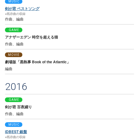
MUSIC
剣が君 ベストソング
※既存曲の収録
作曲、編曲
GAME
アナザーエデン 時空を超える猫
作曲、編曲
MOVIE
劇場版「黒執事 Book of the Atlantic」
編曲
2016
GAME
剣が君 百夜綴り
作曲、編曲
MUSIC
iDBEST 銀盤
※既存曲の収録