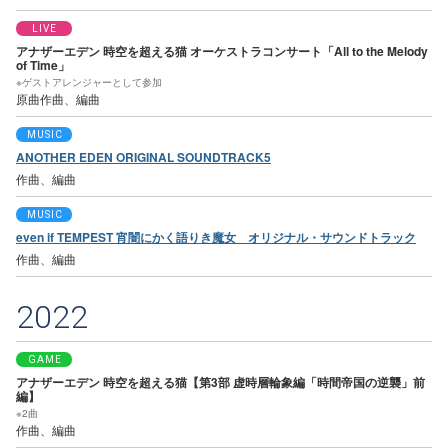
LIVE
アナザーエデン 時空を超える猫 オーケストラコンサート「All to the Melody
of Time」
※ゲストアレンジャーとして参加
原曲作曲、編曲
MUSIC
ANOTHER EDEN ORIGINAL SOUNDTRACK5
作曲、編曲
MUSIC
even if TEMPEST 宵闇にかく語りき魔女 オリジナル・サウンドトラック
作曲、編曲
2022
GAME
アナザーエデン 時空を超える猫【第3部 虚時層輪象編「時間帝国の逆襲」前
編】
※2曲
作曲、編曲