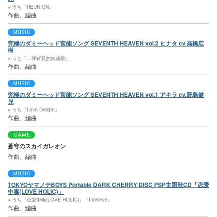
※ うち『REUNION』
作曲、編曲
MUSIC
究極のダミーヘッド官能ソング SEVENTH HEAVEN vol.2 ヒナタ cv.高橋広
樹
※ うち『二律背反的鎮魂歌』
作曲、編曲
MUSIC
究極のダミーヘッド官能ソング SEVENTH HEAVEN vol.1 アキラ cv.野島健
児
※ うち『Love Delight』
作曲、編曲
GAME
蒼穹のスカイガレオン
作曲、編曲
MUSIC
TOKYOヤマノテBOYS Portable DARK CHERRY DISC PSP主題歌CD「恋愛
中毒(LOVE HOLIC)」
※ うち『恋愛中毒(LOVE HOLIC)』『I believe』
作曲、編曲