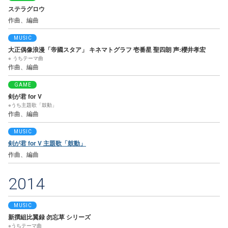
ステラグロウ
作曲、編曲
MUSIC
大正偶像浪漫「帝國スタア」 キネマトグラフ 壱番星 聖四朗 声:櫻井孝宏
※ うちテーマ曲
作曲、編曲
GAME
剣が君 for V
※うち主題歌「鼓動」
作曲、編曲
MUSIC
剣が君 for V 主題歌「鼓動」
作曲、編曲
2014
MUSIC
新撰組比翼録 勿忘草 シリーズ
※うちテーマ曲