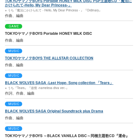
TOKYOヤマノテBOYS Portable HONEY MILK DISC PSP主題歌CD「魔法に
かけられて-Hello, My Dear Princess-」
※ うち『魔法にかけられて - Hello, My Dear Princess - 』『Ordinary』
作曲、編曲
GAME
TOKYOヤマノテBOYS Portable HONEY MILK DISC
作曲、編曲
MUSIC
TOKYOヤマノテBOYS THE ALLSTAR COLLECTION
作曲、編曲
MUSIC
BLACK WOLVES SAGA -Last Hope- Song collection 「Tears」
※ うち『Tears』『追憶 -nameless diva ver.-』
作詞、作曲、編曲
MUSIC
BLACK WOLVES SAGA Original Soundtrack plus Drama
作曲、編曲
MUSIC
TOKYOヤマノテBOYS ～BLACK VANILLA DISC～同梱主題歌CD『運命』