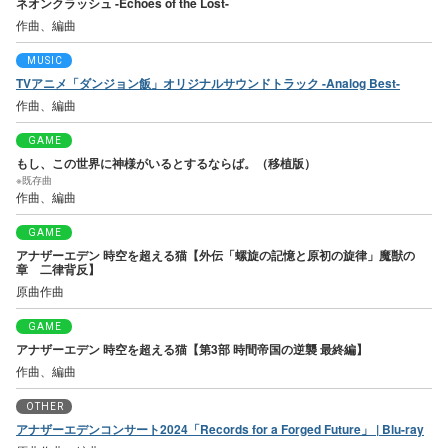
ネオンクラッシュ -Echoes of the Lost-
作曲、編曲
MUSIC
TVアニメ「ダンジョン飯」オリジナルサウンドトラック -Analog Best-
作曲、編曲
GAME
もし、この世界に神様がいるとするならば。（移植版）
※既存曲
作曲、編曲
GAME
アナザーエデン 時空を超える猫【外伝「螺旋の記憶と原初の旋律」魔獣の
章 二律背反】
原曲作曲
GAME
アナザーエデン 時空を超える猫【第3部 時間帝国の逆襲 最終編】
作曲、編曲
OTHER
アナザーエデンコンサート2024「Records for a Forged Future」 | Blu-ray