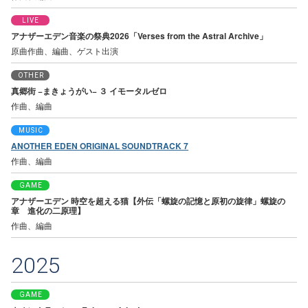
LIVE
アナザーエデン音楽の祭典2026「Verses from the Astral Archive」
原曲作曲、編曲、ゲスト出演
OTHER
真郷街 −まきょうがい− ３ イモータルゼロ
作曲、編曲
MUSIC
ANOTHER EDEN ORIGINAL SOUNDTRACK 7
作曲、編曲
GAME
アナザーエデン 時空を超える猫【外伝「螺旋の記憶と原初の旋律」螺旋の
章 進化の二原理】
作曲、編曲
2025
GAME