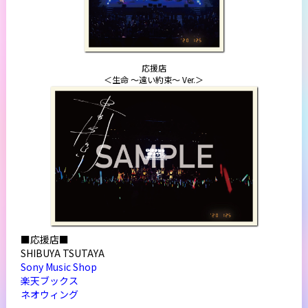
応援店
＜生命 ～遠い約束～ Ver.＞
■応援店■
SHIBUYA TSUTAYA
Sony Music Shop
楽天ブックス
ネオウィング