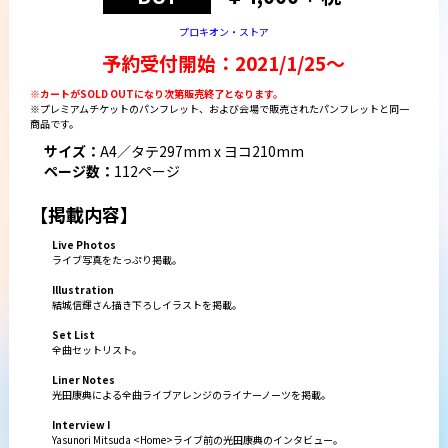
プロキオン・ストア
予約受付開始：2021/1/25〜
※カートがSOLD OUTになり次第販売終了となります。
※プレミアムチケットのパンフレット、および会場で販売されたパンフレットと同一
商品です。
サイズ：
A4／タテ297mm x ヨコ210mm
ページ数：
112ページ
【掲載内容】
Live Photos
ライブ写真をたっぷり掲載。
Illustration
結城信輝さん描き下ろしイラストを掲載。
Set List
全曲セットリスト。
Liner Notes
光田康典による全曲ライブアレンジのライナーノーツを掲載。
Interview I
Yasunori Mitsuda <Home>ライブ前の光田康典のインタビュー。