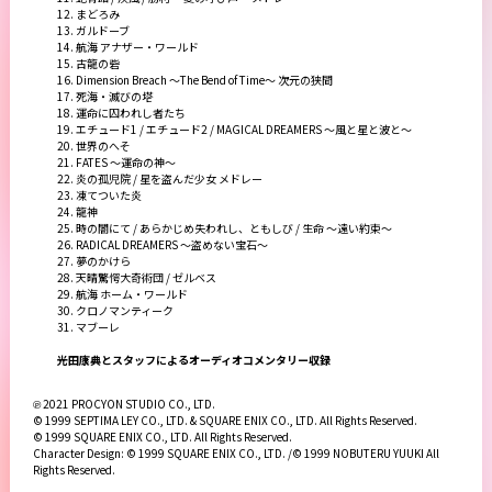
12. まどろみ
13. ガルドーブ
14. 航海 アナザー・ワールド
15. 古龍の砦
16. Dimension Breach ～The Bend of Time～ 次元の狭間
17. 死海・滅びの塔
18. 運命に囚われし者たち
19. エチュード1 / エチュード2 / MAGICAL DREAMERS ～風と星と波と～
20. 世界のへそ
21. FATES ～運命の神～
22. 炎の孤児院 / 星を盗んだ少女 メドレー
23. 凍てついた炎
24. 龍神
25. 時の闇にて / あらかじめ失われし、ともしび / 生命 ～遠い約束～
26. RADICAL DREAMERS ～盗めない宝石～
27. 夢のかけら
28. 天晴驚愕大奇術団 / ゼルベス
29. 航海 ホーム・ワールド
30. クロノマンティーク
31. マブーレ
光田康典とスタッフによるオーディオコメンタリー収録
℗ 2021 PROCYON STUDIO CO., LTD.
© 1999 SEPTIMA LEY CO., LTD. & SQUARE ENIX CO., LTD. All Rights Reserved.
© 1999 SQUARE ENIX CO., LTD. All Rights Reserved.
Character Design: © 1999 SQUARE ENIX CO., LTD. /© 1999 NOBUTERU YUUKI All
Rights Reserved.