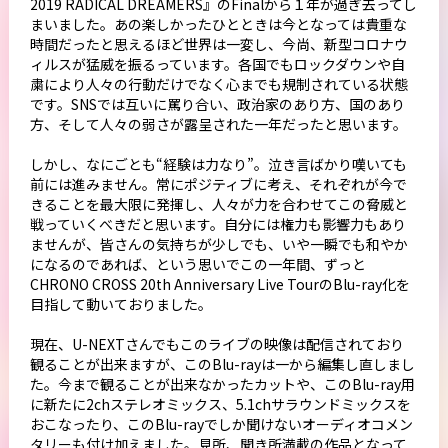
2019 RADICAL DREAMERS』のFinalから１年が過ぎ去ってし
まいました。あの楽しかったひとときは今となっては貴重な
時間だったと思えるほど世界は一変し、今尚、新型コロナウ
ィルスが猛威を振るっています。各国でもロックダウンや自
粛により人々の行動だけでなく心までも規制されている状態
です。SNSでは互いに罵り合い、政治家のあり方、国のあり
方、そして人々の弱さが露呈された一年だったと思います。
しかし、なにごとも“経験は力なり”。泣き言ばかり嘆いても
前には進みません。常にポジティブに考え、それぞれが今で
きることを最大限に発揮し、人々が力を合わせてこの脅威と
戦っていくべきだと思います。自分には権力も影響力もあり
ませんが、皆さんの気持ちが少しでも、いや一瞬でも和やか
になるのであれば、という思いでこの一年間、ずっと
CHRONO CROSS 20th Anniversary Live TourのBlu-ray化を
目指して動いておりました。
現在、U-NEXTさんでもこのライブの映像は配信されており
観ることが出来ますが、このBlu-rayは一から編集し直しまし
た。今まで観ることが出来なかったカットや、このBlu-ray用
に新たに2chステレオミックス、5.1chサラウンドミックスを
おこなったり、このBlu-rayでしか聞けないオーディオコメン
タリーも付け加えました。見所、聞き所満載の作品となって