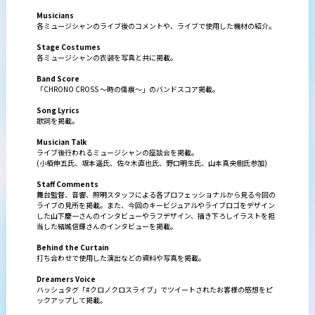
Musicians
各ミュージシャンのライブ後のコメントや、ライブで使用した機材の紹介。
Stage Costumes
各ミュージシャンの衣装を写真と共に掲載。
Band Score
「CHRONO CROSS ～時の傷痕～」のバンドスコア掲載。
Song Lyrics
歌詞を掲載。
Musician Talk
ライブ後行われるミュージシャンの座談会を掲載。
(小栢伸五氏、坂本遥氏、佐々木直也氏、野口明生氏、山本真央樹氏参加)
Staff Comments
舞台監督、音響、照明スタッフによる各プロフェッショナルから見る今回の
ライブの見所を掲載。また、今回のキービジュアルやライブロゴをデザイン
した山下慶一さんのインタビューやラフデザイン、描き下ろしイラストを担
当した結城信輝さんのインタビューを掲載。
Behind the Curtain
打ち合わせで使用した演出などの資料や写真を掲載。
Dreamers Voice
ハッシュタグ「#クロノクロスライブ」でツイートされたお客様の感想をピ
ックアップして掲載。