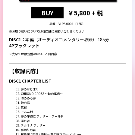
BUY
￥5,800 + 税
品番：VLPS-0004【1BD】
※お取り扱いについては各店舗にお問い合わせください
DISC1：
本編（オーディオコメンタリー収録） 185分
4Pブックレット
※完全生産限定盤のDISC1と同内容
【収録内容】
DISC1 CHAPTER LIST
01. 夢のはじまり
02. CHRONO CROSS ～時の傷痕～
03. 時のみる夢
04. 神の庭
05. 死線
06. アルニ村
07. 夢の岸辺に アナザー・ワールド
08. 溺れ谷
09. テルミナ アナザー
10. 影切りの森
11. 蛇骨館 / 疾風 / 勝利 ～夏の呼び声～ メドレー