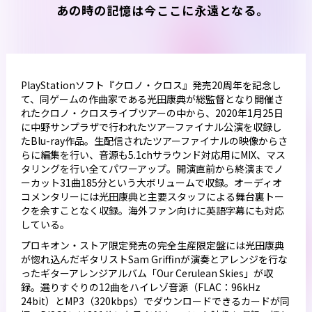
あの時の記憶は今ここに永遠となる。
PlayStationソフト『クロノ・クロス』発売20周年を記念し
て、同ゲームの作曲家である光田康典が総監督となり開催さ
れたクロノ・クロスライブツアーの中から、2020年1月25日
に中野サンプラザで行われたツアーファイナル公演を収録し
たBlu-ray作品。生配信されたツアーファイナルの映像からさ
らに編集を行い、音源も5.1chサラウンド対応用にMIX、マス
タリングを行い全てパワーアップ。開演直前から終演までノ
ーカット31曲185分という大ボリュームで収録。オーディオ
コメンタリーには光田康典と主要スタッフによる舞台裏トー
クを余すことなく収録。海外ファン向けに英語字幕にも対応
している。
プロキオン・ストア限定発売の完全生産限定盤には光田康典
が惚れ込んだギタリストSam Griffinが演奏とアレンジを行な
ったギターアレンジアルバム「Our Cerulean Skies」が収
録。選りすぐりの12曲をハイレゾ音源（FLAC：96kHz
24bit）とMP3（320kbps）でダウンロードできるカードが同