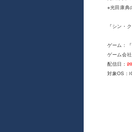
※光田康典
『シン・ク
ゲーム：『
ゲーム会社
配信日：
2
対象OS：iO