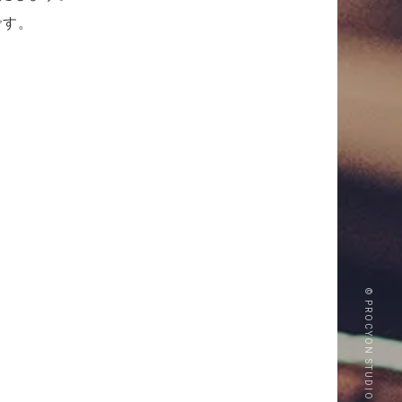
です。
© PROCYON STUDIO CO., LTD.