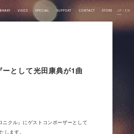
IBRARY
VIDEO
SPECIAL
SUPPORT
CONTACT
STORE
JP
EN
ーとして光田康典が1曲
クロニクル』にゲストコンポーザーとして
いたします。