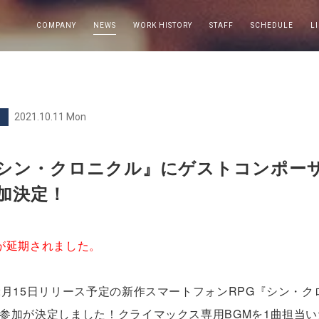
COMPANY
NEWS
WORK HISTORY
STAFF
SCHEDULE
L
2021.10.11 Mon
シン・クロニクル』にゲストコンポーザ
加決定！
が延期されました。
2月15日リリース予定の新作スマートフォンRPG『シン・
参加が決定しました！クライマックス専用BGMを1曲担当